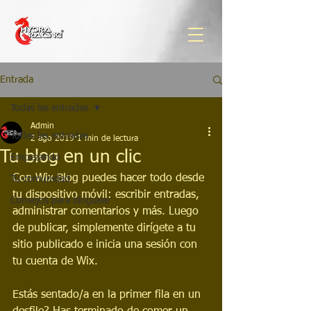
Entrada
Todas las entradas
Admin
Todas las entradas
2 ago 2019
1 min de lectura
Tu blog en un clic
Empezando
Con Wix Blog puedes hacer todo desde 
Tu comunidad
tu dispositivo móvil: escribir entradas, 
Consejos para bloguear
administrar comentarios y más. Luego 
de publicar, simplemente dirígete a tu 
sitio publicado e inicia una sesión con 
tu cuenta de Wix.
Estás sentado/a en la primer fila en un 