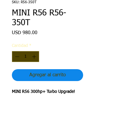
SKU: R56-350T
MINI R56 R56-
350T
Precio
USD 980.00
Cantidad
*
Agregar al carrito
MINI R56 300hp+ Turbo Upgrade!
MINI R56 1.6T
350Bhp
Forged Wheels
Reinforced Wastegate