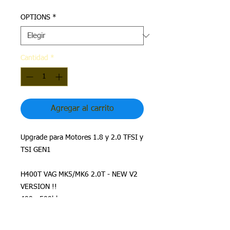
OPTIONS
*
Cantidad
*
Agregar al carrito
Upgrade para Motores 1.8 y 2.0 TFSI y
TSI GEN1
H400T VAG MK5/MK6 2.0T - NEW V2
VERSION !!
400 - 500bhp
Ultra Fast Spool
Superior Top End